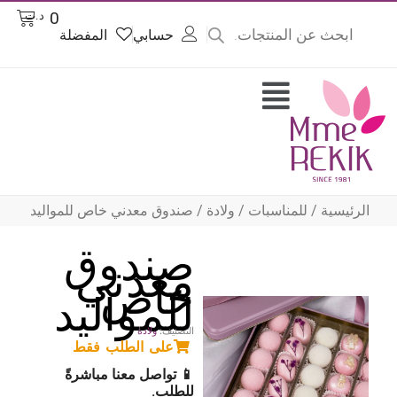
Products
خطي
Cart
0
د.ت
search
لى
حسابي
المفضلة
لمحتوى
Flyout
Menu
الرئيسية
/
للمناسبات
/
ولادة
/ صندوق معدني خاص للمواليد
صندوق
معدني
خاص
للمواليد
التصنيف:
ولادة
على الطلب فقط
📱 تواصل معنا مباشرةً
للطلب.