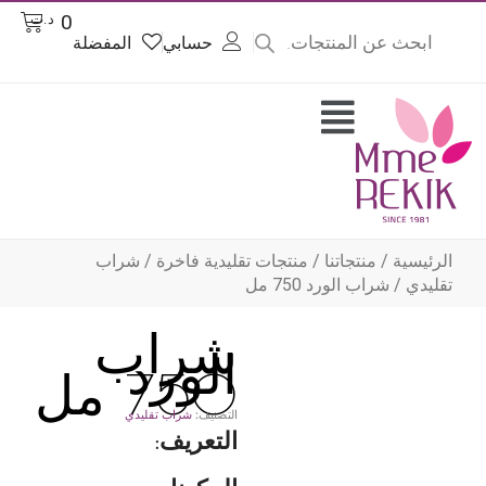
Product
Cart
0
د.ت
searc
حسابي
المفضلة
وى
Flyout
Menu
الرئيسية
/
منتجاتنا
/
منتجات تقليدية فاخرة
/
شراب
تقليدي
/ شراب الورد 750 مل
شراب
الورد
750 مل
التصنيف:
شراب تقليدي
التعريف: