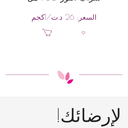
د.ت
/1كجم
السعر:
26
إضافة إلى السلة
إرضائك!