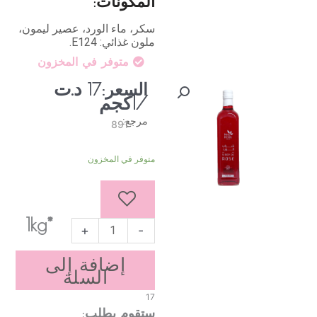
المكونات:
سكر، ماء الورد، عصير ليمون،
ملون غذائي: E124.
متوفر في المخزون
د.ت
السعر:
17
/1كجم
مرجع:
891
كمية
متوفر في المخزون
شراب
الورد
750
مل
*1kg
+
-
إضافة إلى
السلة
17
ستقوم بطلب: