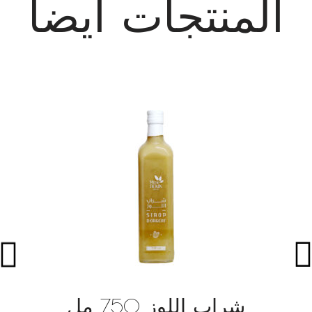
المنتجات أيضاً
شراب اللوز 750 مل