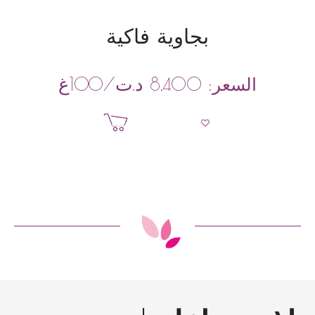
بجاوية فاكية
د.ت
/100غ
السعر:
8,400
إضافة إلى السلة