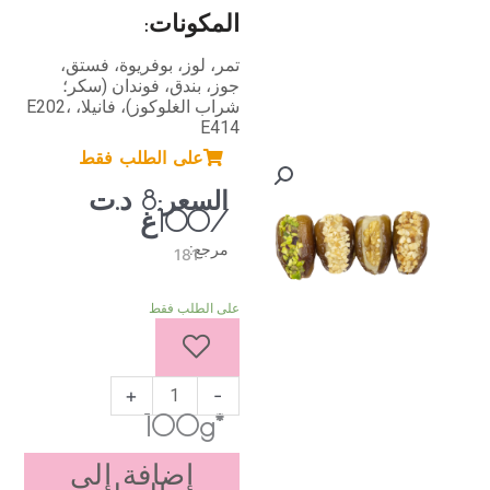
المكونات:
تمر، لوز، بوفريوة، فستق،
جوز، بندق، فوندان (سكر؛
شراب الغلوكوز)، فانيلا، E202،
E414
على الطلب فقط
د.ت
السعر:
8
/100غ
مرجع:
181
كمية
على الطلب فقط
تمر
محشو
بعجينة
اللوز
+
-
*100g
إضافة إلى