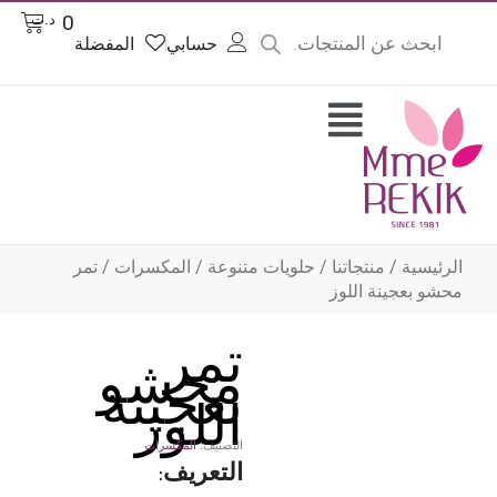
Product
Cart
0
د.ت
searc
حسابي
المفضلة
وى
Flyout
Menu
الرئيسية
/
منتجاتنا
/
حلويات متنوعة
/
المكسرات
/ تمر
محشو بعجينة اللوز
تمر
محشو
بعجينة
اللوز
التصنيف:
المكسرات
التعريف: