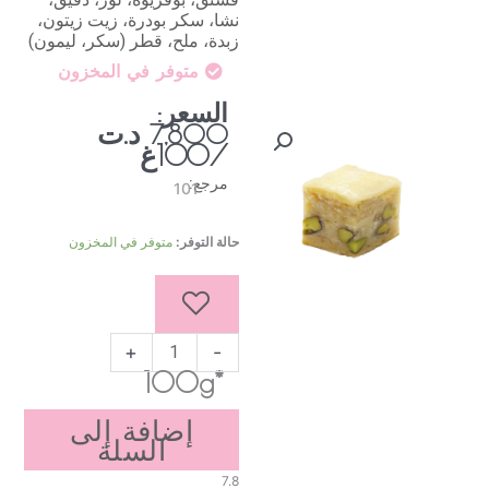
نشا، سكر بودرة، زيت زيتون،
زبدة، ملح، قطر (سكر، ليمون)
متوفر في المخزون
السعر:
د.ت
7,800
/100غ
مرجع:
101
كمية
حالة التوفر:
متوفر في المخزون
بقلاوة
فاكية
+
-
*100g
إضافة إلى
السلة
7.8