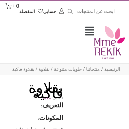
Product
Cart
0
د.ت
searc
حسابي
المفضلة
وى
Flyout
Menu
الرئيسية
/
منتجاتنا
/
حلويات متنوعة
/
بقلاوة
/ بقلاوة فاكية
بقلاوة
فاكية
التصنيف:
بقلاوة
التعريف:
المكونات:
فستق، بوفريوة، لوز، دقيق،