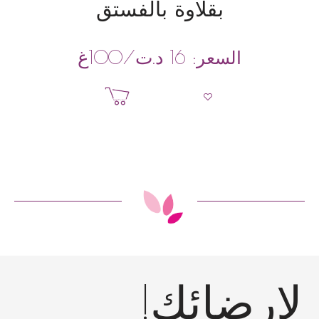
بقلاوة بالفستق
د.ت
/100غ
السعر:
16
إضافة إلى السلة
إرضائك!