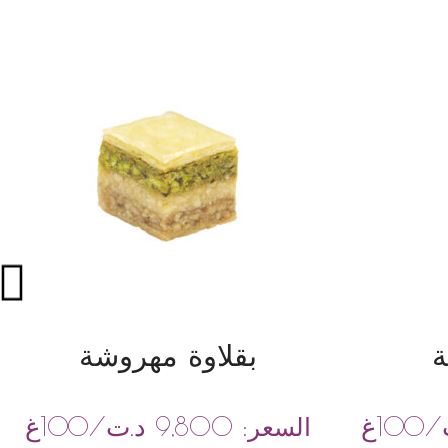
ة
بقلاوة مهروشة
/100غ
د.ت
/100غ
السعر:
9,800