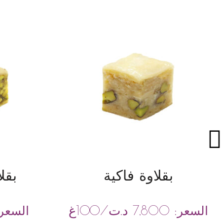
بقلاوة فاكية
بقل
د.ت
/100غ
السعر:
7,800
السعر