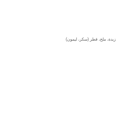
زبدة، ملح، قطر (سكر، ليمون)