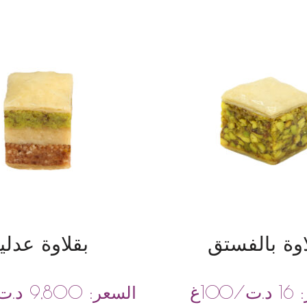
اوة بالفستق
بقلاوة عدلي
د.ت
/100غ
د.ت
:
16
السعر:
9,800