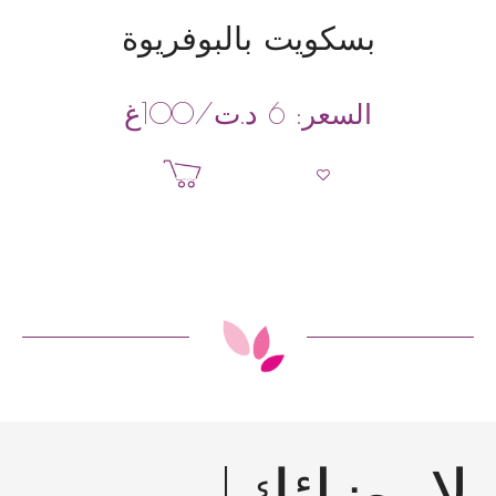
بسكويت بالبوفريوة
د.ت
/100غ
السعر:
6
إضافة إلى السلة
إرضائك!