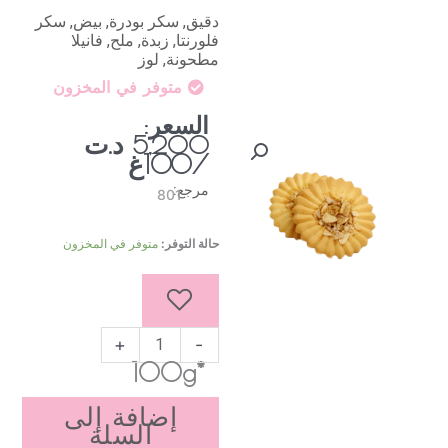
دقيق, سكر بودرة, بيض, سكر
فلورنتا, زبدة, ملح, فانيلا
مطحونة, لوز
متوفر في المخزون
السعر:
د.ت
5,200
/100غ
مرجع:
801
كمية
حالة التوفر:
متوفر في المخزون
بسكويت
الشمس
+
-
*100g
إضافة إلى
السلة