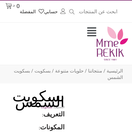
Product
Cart
0
د.ت
searc
حسابي
المفضلة
وى
Flyout
Menu
الرئيسية
/
منتجاتنا
/
حلويات متنوعة
/
بسكويت
/ بسكويت
الشمس
بسكويت
الشمس
التصنيف:
بسكويت
التعريف:
المكونات: