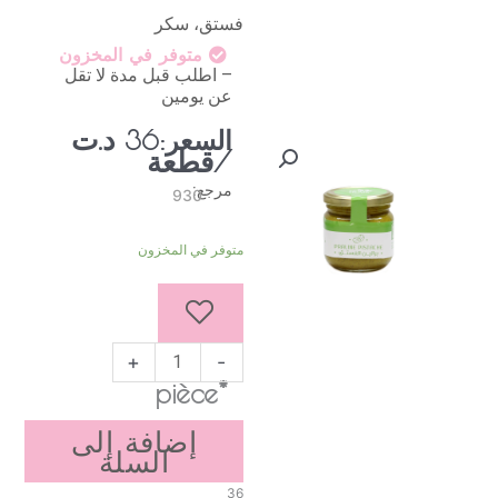
فستق، سكر
متوفر في المخزون
– اطلب قبل مدة لا تقل
عن يومين
د.ت
السعر:
36
/قطعة
مرجع:
930
كمية
متوفر في المخزون
برالين
الفستق
+
-
*pièce
إضافة إلى
السلة
36