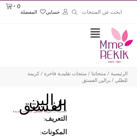
Product
Cart
0
د.ت
searc
حسابي
المفضلة
وى
Flyout
Menu
الرئيسية
/
منتجاتنا
/
منتجات تقليدية فاخرة
/
كريمة
للطلي
/ برالين الفستق
برالين
الفستق
التصنيفات:
كريمة للطلي
,
منتجات جديدة
التعريف:
المكونات: