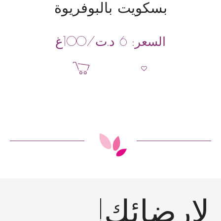
بسكويت بالبوفريوة
د.ت
/100غ
السعر:
6
إضافة إلى السلة
إرضائك!