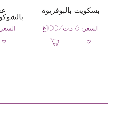
بسكويت بالبوفريوة
عج
بالشوكول
د.ت
/100غ
السعر:
6
السعر
إضافة إلى السلة