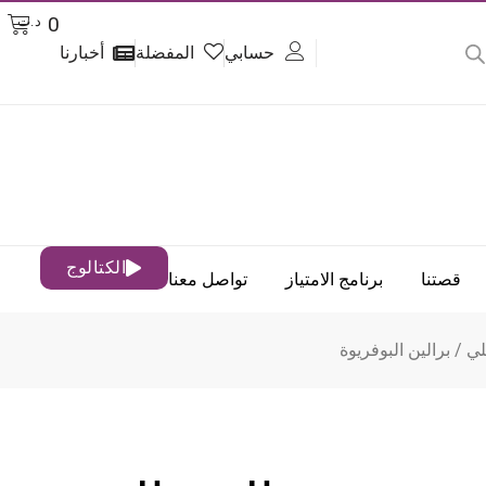
art
0
د.ت
حسابي
المفضلة
أخبارنا
الكتالوج
قصتنا
برنامج الامتياز
تواصل معنا
لي
/ برالين البوفريوة