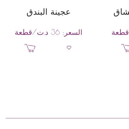
شاق
عجينة البندق
طعة
د.ت
/قطعة
السعر:
36
ة
إضافة إلى السلة