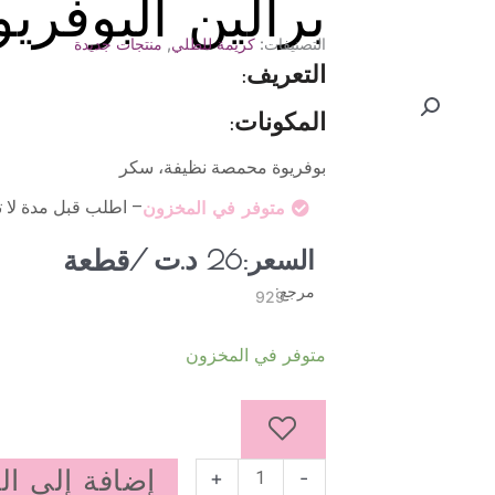
برالين البوفريو
التصنيفات:
كريمة للطلي
,
منتجات جديدة
التعريف:
المكونات:
بوفريوة محمصة نظيفة، سكر
– اطلب قبل مدة لا 
متوفر في المخزون
د.ت
/قطعة
السعر:
26
مرجع:
929
كمية
متوفر في المخزون
برالين
البوفريوة
إضافة إلى ال
+
-