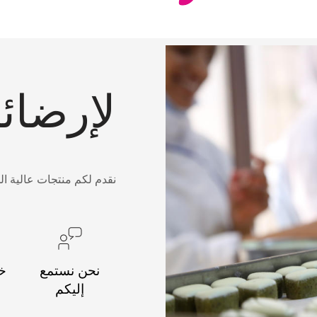
لإرضائ
نقدم لكم منتجات عالية ال
نحن نستمع
خد
إليكم